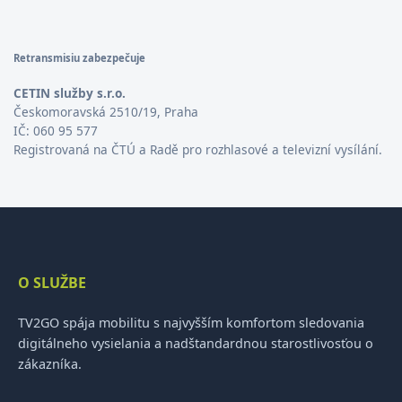
Retransmisiu zabezpečuje
CETIN služby s.r.o.
Českomoravská 2510/19, Praha
IČ: 060 95 577
Registrovaná na ČTÚ a Radě pro rozhlasové a televizní vysílání.
O SLUŽBE
TV2GO spája mobilitu s najvyšším komfortom sledovania
digitálneho vysielania a nadštandardnou starostlivosťou o
zákazníka.