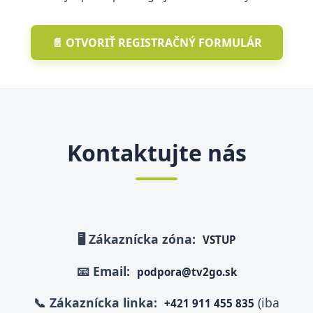
📄 OTVORIŤ REGISTRAČNÝ FORMULÁR
Kontaktujte nás
🖥️ Zákaznícka zóna:
VSTUP
📧 Email:
podpora@tv2go.sk
📞 Zákaznícka linka:
(iba
+421 911 455 835