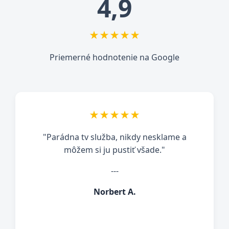
4,9
★★★★★
Priemerné hodnotenie na Google
★★★★★
"Super tv za super cenu. Nemá žiadne
nedostatky ako vypadávanie aplikácie a
podobne. Všetko ide tak ako má."
---
Pavel K.