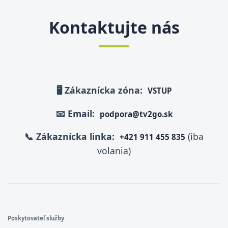
Kontaktujte nás
🖥️ Zákaznícka zóna:
VSTUP
📧 Email:
podpora@tv2go.sk
📞 Zákaznícka linka:
(iba
+421 911 455 835
volania)
Poskytovateľ služby