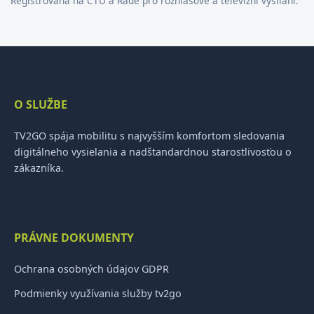
Registrovaná na ČTÚ a Radě pro rozhlasové a televizní vysílání.
O SLUŽBE
TV2GO spája mobilitu s najvyšším komfortom sledovania
digitálneho vysielania a nadštandardnou starostlivosťou o
zákazníka.
PRÁVNE DOKUMENTY
Ochrana osobných údajov GDPR
Podmienky využívania služby tv2go