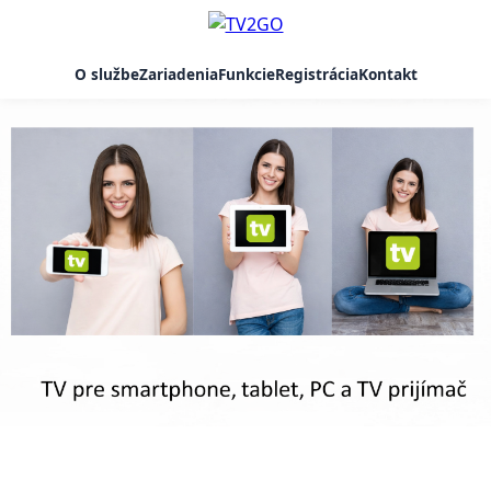
O službe
Zariadenia
Funkcie
Registrácia
Kontakt